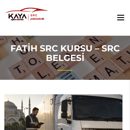
Beylikdüzündeki ilk ve tek yetkili SRC Kursu
KAYA SRC KURSU
FATIH SRC KURSU – SRC
BELGESI