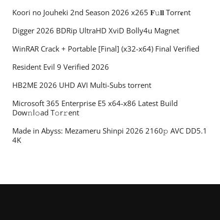
Koori no Jouheki 2nd Season 2026 x265 𝐅𝚞𝐥𝐥 Torr𝐞nt
Digger 2026 BDRip UltraHD XviD Bolly4u Magnet
WinRAR Crack + Portable [Final] (x32-x64) Final Verified
Resident Evil 9 Verified 2026
HB2ME 2026 UHD AVI Multi-Subs torrent
Microsoft 365 Enterprise E5 x64-x86 Latest Build
Dоw𝚗l𝚘ad T𝚘r𝚛ent
Made in Abyss: Mezameru Shinpi 2026 2160𝚙 AVC DD5.1
4K